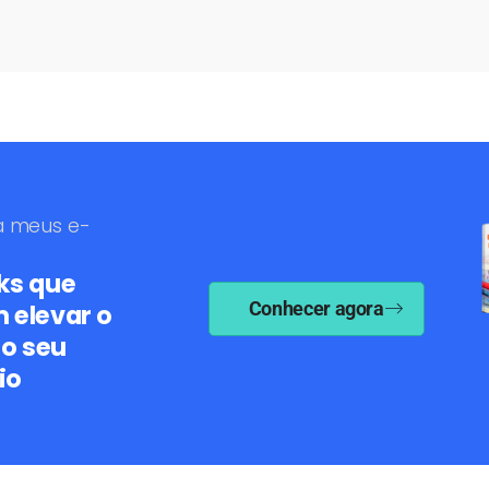
a meus e-
ks que
Conhecer agora
 elevar o
do seu
io