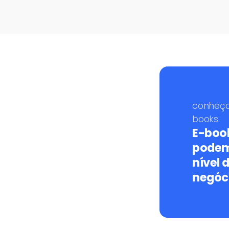
conheç
books
E-boo
podem
nível 
negóc