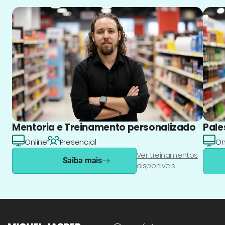
Mentoria e Treinamento personalizado
Pale
Online
Presencial
On
Ver treinamentos
Saiba mais
disponiveis