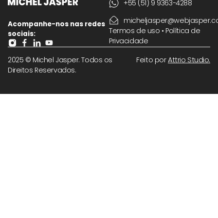
+55 (51) 9 9363-4288
micheljasper@webjasper.c
Acompanhe-nos nas redes
Termos de uso
•
Política de
sociais:
Privacidade
2025 © Michel Jasper. Todos os
Feito por
Attrio Studio
.
Direitos Reservados.