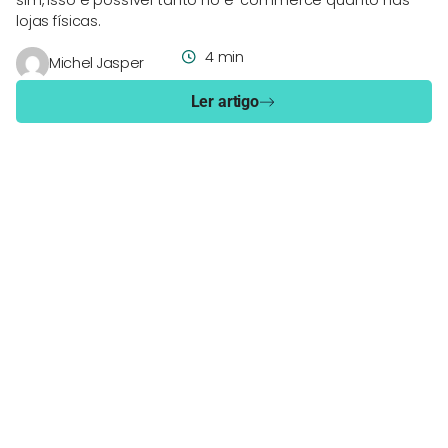
sim, isso é possível tanto no e-commerce quanto nas
lojas físicas.
4 min
Michel Jasper
Ler artigo