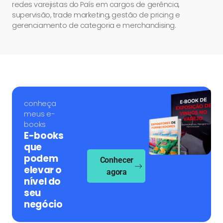
redes varejistas do País em cargos de gerência,
supervisão, trade marketing, gestão de pricing e
gerenciamento de categoria e merchandising.
conheça
meus e-
books
E-books
que
podem
Conhecer
elevar o
agora
nível do
seu
negócio