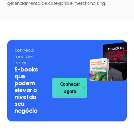
gerenciamento de categoria e merchandising.
conheça
meus e-
books
E-books
que
podem
Conhecer
elevar o
agora
nível do
seu
negócio